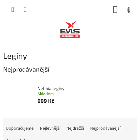
Přejít
NÁKUP
na
obsah
KOŠÍK
Legíny
Nejprodávanější
Nebbia legíny
Skladem
999 Kč
Ř
a
Doporučujeme
Nejlevnější
Nejdražší
Nejprodávanější
z