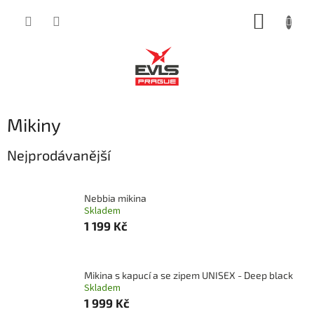
Přejít
NÁKUP
na
obsah
KOŠÍK
Mikiny
Nejprodávanější
Nebbia mikina
Skladem
1 199 Kč
Mikina s kapucí a se zipem UNISEX - Deep black
Skladem
1 999 Kč