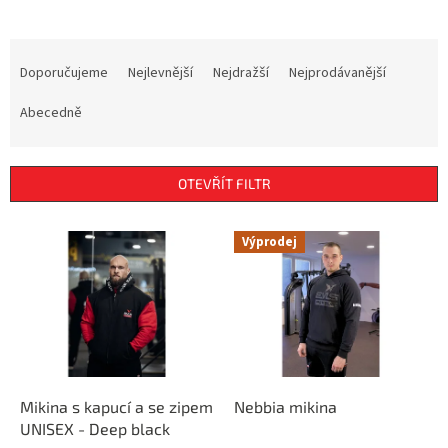
Ř
a
Doporučujeme
Nejlevnější
Nejdražší
Nejprodávanější
z
e
Abecedně
n
í
p
OTEVŘÍT FILTR
r
o
V
Výprodej
d
ý
u
p
k
i
t
s
ů
p
r
o
d
Mikina s kapucí a se zipem
Nebbia mikina
u
UNISEX - Deep black